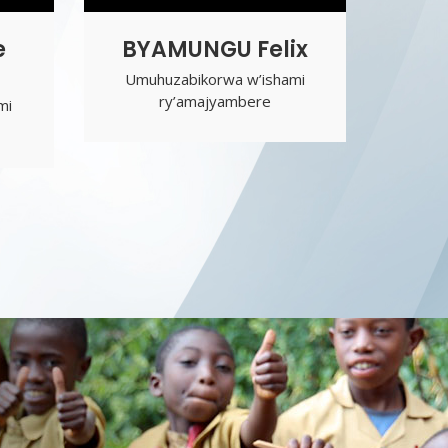
e
BYAMUNGU Felix
Umuhuzabikorwa w’ishami
ry’amajyambere
mi