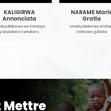
KALIGIRWA
NARAME Mari
Annonciata
Gratia
huzabikorwa wa Komisiyo
Umuhuzabikorwa w’isha
y’ubutabera n’amahoro
rishinzwe gufasha
 Mettre