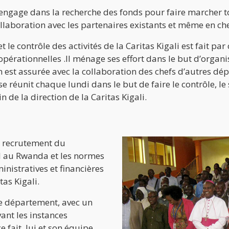
engage dans la recherche des fonds pour faire marcher tout
e collaboration avec les partenaires existants et même en 
 et le contrôle des activités de la Caritas Kigali est fait p
opérationnelles .Il ménage ses effort dans le but d’organise
on est assurée avec la collaboration des chefs d’autres dé
 réunit chaque lundi dans le but de faire le contrôle, le 
n de la direction de la Caritas Kigali.
e recrutement du
ail au Rwanda et les normes
nistratives et financières
tas Kigali.
 ce département, avec un
ant les instances
e fait, lui et son équipe