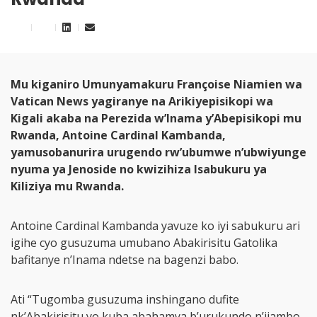
Mu kiganiro Umunyamakuru Françoise Niamien wa
Vatican News yagiranye na Arikiyepisikopi wa
Kigali akaba na Perezida w’Inama y’Abepisikopi mu
Rwanda, Antoine Cardinal Kambanda,
yamusobanurira urugendo rw’ubumwe n’ubwiyunge
nyuma ya Jenoside no kwizihiza Isabukuru ya
Kiliziya mu Rwanda.
Antoine Cardinal Kambanda yavuze ko iyi sabukuru ari
igihe cyo gusuzuma umubano Abakirisitu Gatolika
bafitanye n’Inama ndetse na bagenzi babo.
Ati “Tugomba gusuzuma inshingano dufite
nk’Abakirisitu yo kuba abahamya b’urukundo n’ijambo