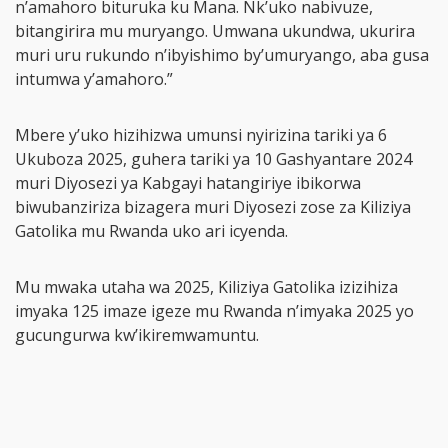
n’amahoro bituruka ku Mana. Nk’uko nabivuze,
bitangirira mu muryango. Umwana ukundwa, ukurira
muri uru rukundo n’ibyishimo by’umuryango, aba gusa
intumwa y’amahoro.”
Mbere y’uko hizihizwa umunsi nyirizina tariki ya 6
Ukuboza 2025, guhera tariki ya 10 Gashyantare 2024
muri Diyosezi ya Kabgayi hatangiriye ibikorwa
biwubanziriza bizagera muri Diyosezi zose za Kiliziya
Gatolika mu Rwanda uko ari icyenda.
Mu mwaka utaha wa 2025, Kiliziya Gatolika izizihiza
imyaka 125 imaze igeze mu Rwanda n’imyaka 2025 yo
gucungurwa kw’ikiremwamuntu.