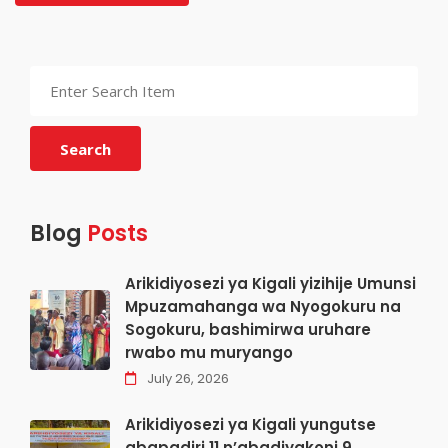
Search
Blog
Posts
Arikidiyosezi ya Kigali yizihije Umunsi
Mpuzamahanga wa Nyogokuru na
Sogokuru, bashimirwa uruhare
rwabo mu muryango
July 26, 2026
Arikidiyosezi ya Kigali yungutse
abapadiri 11 n’abadiyakoni 9,