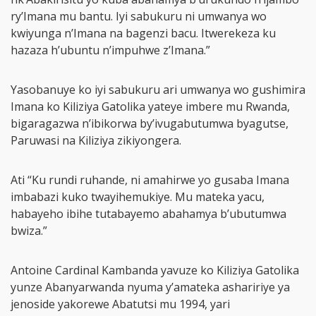
ry’Imana mu bantu. Iyi sabukuru ni umwanya wo
kwiyunga n’Imana na bagenzi bacu. Itwerekeza ku
hazaza h’ubuntu n’impuhwe z’Imana.”
Yasobanuye ko iyi sabukuru ari umwanya wo gushimira
Imana ko Kiliziya Gatolika yateye imbere mu Rwanda,
bigaragazwa n’ibikorwa by’ivugabutumwa byagutse,
Paruwasi na Kiliziya zikiyongera.
Ati “Ku rundi ruhande, ni amahirwe yo gusaba Imana
imbabazi kuko twayihemukiye. Mu mateka yacu,
habayeho ibihe tutabayemo abahamya b’ubutumwa
bwiza.”
Antoine Cardinal Kambanda yavuze ko Kiliziya Gatolika
yunze Abanyarwanda nyuma y’amateka ashaririye ya
jenoside yakorewe Abatutsi mu 1994, yari