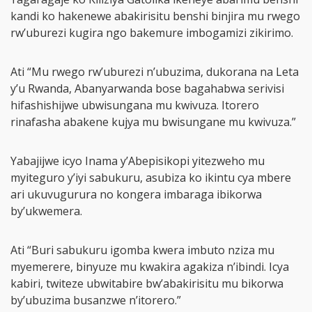
kandi ko hakenewe abakirisitu benshi binjira mu rwego
rw’uburezi kugira ngo bakemure imbogamizi zikirimo.
Ati “Mu rwego rw’uburezi n’ubuzima, dukorana na Leta
y’u Rwanda, Abanyarwanda bose bagahabwa serivisi
hifashishijwe ubwisungana mu kwivuza. Itorero
rinafasha abakene kujya mu bwisungane mu kwivuza.”
Yabajijwe icyo Inama y’Abepisikopi yitezweho mu
myiteguro y’iyi sabukuru, asubiza ko ikintu cya mbere
ari ukuvugurura no kongera imbaraga ibikorwa
by’ukwemera.
Ati “Buri sabukuru igomba kwera imbuto nziza mu
myemerere, binyuze mu kwakira agakiza n’ibindi. Icya
kabiri, twiteze ubwitabire bw’abakirisitu mu bikorwa
by’ubuzima busanzwe n’itorero.”