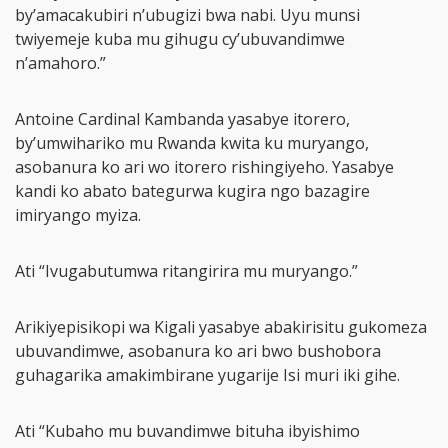
by’amacakubiri n’ubugizi bwa nabi. Uyu munsi
twiyemeje kuba mu gihugu cy’ubuvandimwe
n’amahoro.”
Antoine Cardinal Kambanda yasabye itorero,
by’umwihariko mu Rwanda kwita ku muryango,
asobanura ko ari wo itorero rishingiyeho. Yasabye
kandi ko abato bategurwa kugira ngo bazagire
imiryango myiza.
Ati “Ivugabutumwa ritangirira mu muryango.”
Arikiyepisikopi wa Kigali yasabye abakirisitu gukomeza
ubuvandimwe, asobanura ko ari bwo bushobora
guhagarika amakimbirane yugarije Isi muri iki gihe.
Ati “Kubaho mu buvandimwe bituha ibyishimo