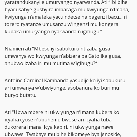
yaratandukanyije umuryango nyarwanda. Ati “Ibi bihe
byadusabye gushyira imbaraga mu kwiyunga n’Imana,
kwiyunga n’amateka yacu ndetse na bagenzi bacu…Iri
torero ryatanze umusanzu w’ingenzi mu kongera
kubaka umuryango nyarwanda n’igihugu.”
Niamien ati “Mbese iyi sabukuru ntizaba gusa
umwanya wo kwiyunga n’abizera ba Gatolika gusa,
ahubwo izaba iri mu mutima w’igihugu?”
Antoine Cardinal Kambanda yasubije ko iyi sabukuru
ari umwanya w’ubwiyunge, asobanura ko buri mu
buryo butatu.
Ati “Ubwa mbere ni ukwiyunga n’Imana kubera ko
icyaha cyose n’ubuhemu bwose ari icyaha tuba
dukorera Imana. Icya kabiri, ni ukwiyunga nawe
ubwawe. Twabaye mu bihe bikomeye bya jenoside,