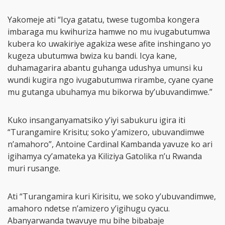
Yakomeje ati “Icya gatatu, twese tugomba kongera
imbaraga mu kwihuriza hamwe no mu ivugabutumwa
kubera ko uwakiriye agakiza wese afite inshingano yo
kugeza ubutumwa bwiza ku bandi. Icya kane,
duhamagarira abantu guhanga udushya umunsi ku
wundi kugira ngo ivugabutumwa rirambe, cyane cyane
mu gutanga ubuhamya mu bikorwa by’ubuvandimwe.”
Kuko insanganyamatsiko y’iyi sabukuru igira iti
“Turangamire Krisitu; soko y’amizero, ubuvandimwe
n’amahoro”, Antoine Cardinal Kambanda yavuze ko ari
igihamya cy’amateka ya Kiliziya Gatolika n’u Rwanda
muri rusange.
Ati “Turangamira kuri Kirisitu, we soko y’ubuvandimwe,
amahoro ndetse n’amizero y’igihugu cyacu.
Abanyarwanda twavuye mu bihe bibabaje