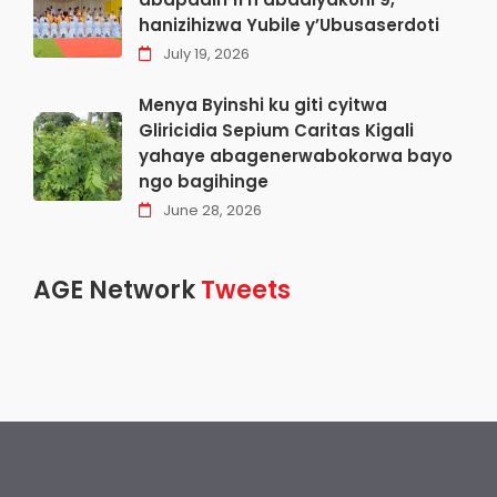
hanizihizwa Yubile y’Ubusaserdoti
July 19, 2026
Menya Byinshi ku giti cyitwa
Gliricidia Sepium Caritas Kigali
yahaye abagenerwabokorwa bayo
ngo bagihinge
June 28, 2026
AGE Network
Tweets