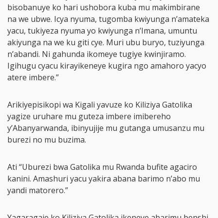
bisobanuye ko hari ushobora kuba mu makimbirane
na we ubwe. Icya nyuma, tugomba kwiyunga n’amateka
yacu, tukiyeza nyuma yo kwiyunga n’Imana, umuntu
akiyunga na we ku giti cye. Muri ubu buryo, tuziyunga
n’abandi. Ni gahunda ikomeye tugiye kwinjiramo.
Igihugu cyacu kirayikeneye kugira ngo amahoro yacyo
atere imbere.”
Arikiyepisikopi wa Kigali yavuze ko Kiliziya Gatolika
yagize uruhare mu guteza imbere imibereho
y’Abanyarwanda, ibinyujije mu gutanga umusanzu mu
burezi no mu buzima.
Ati “Uburezi bwa Gatolika mu Rwanda bufite agaciro
kanini. Amashuri yacu yakira abana barimo n’abo mu
yandi matorero.”
Yagaragaje ko Kiliziya Gatolika ikeneye abarimu benshi